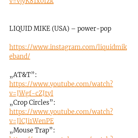
v=vjyK81x0fzk
LIQUID MIKE (USA) – power-pop
https://www.instagram.com/liquidmik
eband/
„AT&T”:
https://www.youtube.com/watch?
v=JWgf-cZJtyI
„Crop Circles”:
https://www.youtube.com/watch?
v=JlCJi1WenPE
„Mouse Trap”: