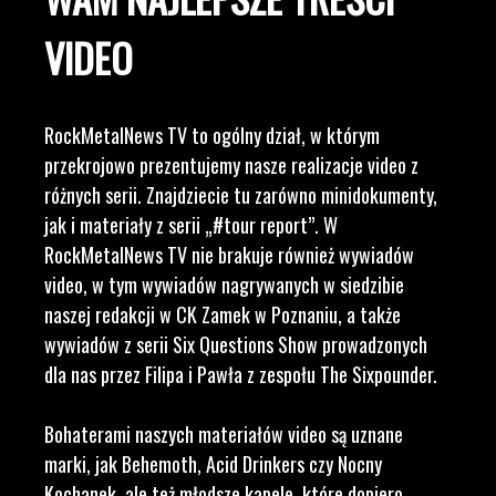
VIDEO
RockMetalNews TV to ogólny dział, w którym
przekrojowo prezentujemy nasze realizacje video z
różnych serii. Znajdziecie tu zarówno minidokumenty,
jak i materiały z serii „#tour report”. W
RockMetalNews TV nie brakuje również wywiadów
video, w tym wywiadów nagrywanych w siedzibie
naszej redakcji w CK Zamek w Poznaniu, a także
wywiadów z serii Six Questions Show prowadzonych
dla nas przez Filipa i Pawła z zespołu The Sixpounder.
Bohaterami naszych materiałów video są uznane
marki, jak Behemoth, Acid Drinkers czy Nocny
Kochanek, ale też młodsze kapele, które dopiero