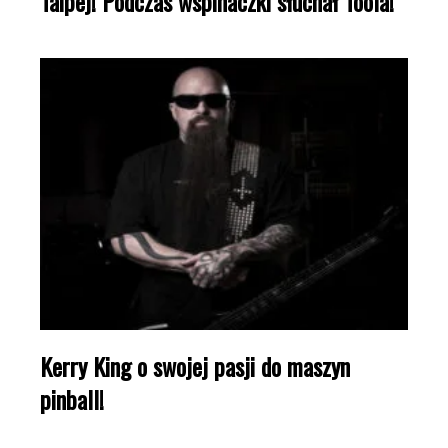
Taipej! Podczas wspinaczki słuchał Toola!
Kerry King o swojej pasji do maszyn
pinball!