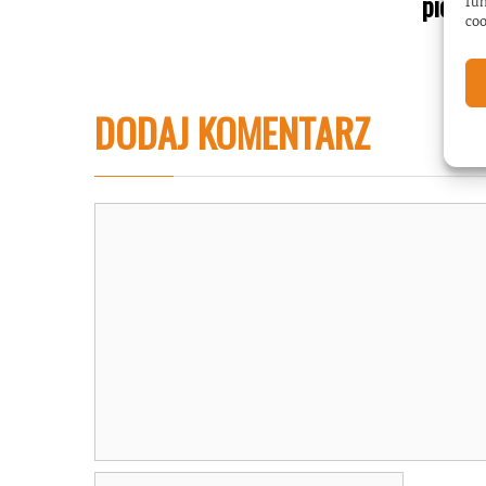
pierws
fun
coo
DODAJ KOMENTARZ
Komentarz