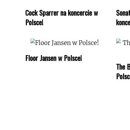
Cock Sparrer na koncercie w
Sonat
Polsce!
konce
Floor Jansen w Polsce!
The B
Polsc