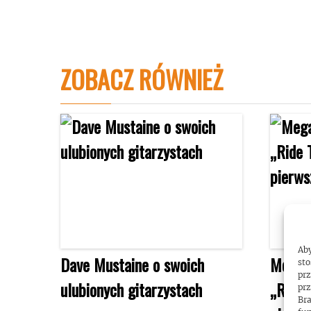
ZOBACZ RÓWNIEŻ
Aby
Dave Mustaine o swoich
Megad
sto
prz
ulubionych gitarzystach
„Ride 
prz
Bra