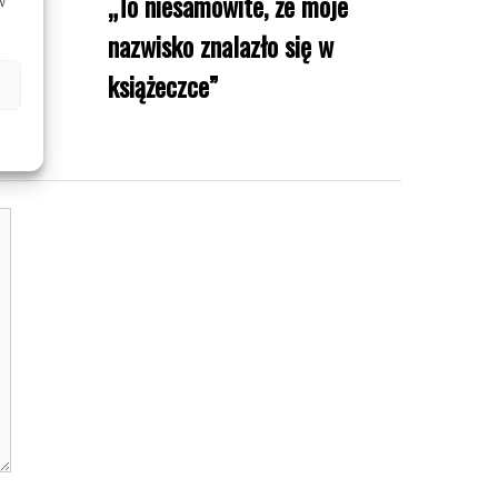
„To niesamowite, że moje
w
nazwisko znalazło się w
książeczce”