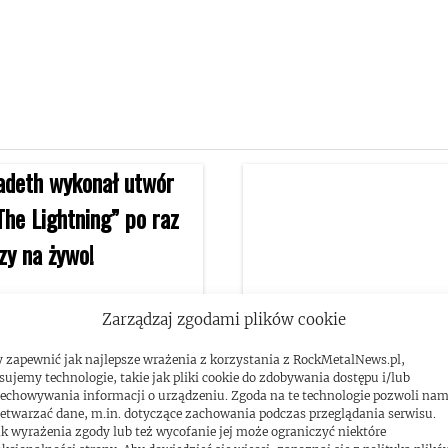
Zarządzaj zgodami plików cookie
 zapewnić jak najlepsze wrażenia z korzystania z RockMetalNews.pl,
eth wykonał utwór
Dave Ellefson o nowym
sujemy technologie, takie jak pliki cookie do zdobywania dostępu i/lub
echowywania informacji o urządzeniu. Zgoda na te technologie pozwoli na
The Lightning” po raz
albumie Megadeth!
etwarzać dane, m.in. dotyczące zachowania podczas przeglądania serwisu.
k wyrażenia zgody lub też wycofanie jej może ograniczyć niektóre