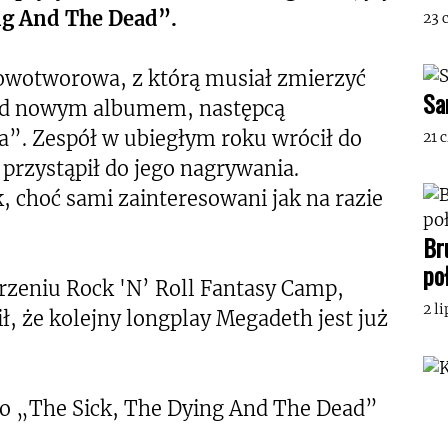
ing And The Dead”.
23 
owotworowa, z którą musiał zmierzyć
Sa
nad nowym albumem, następcą
”. Zespół w ubiegłym roku wrócił do
21 
 przystąpił do jego nagrywania.
, choć sami zainteresowani jak na razie
Br
po
rzeniu Rock 'N’ Roll Fantasy Camp,
2 l
, że kolejny longplay Megadeth jest już
to „The Sick, The Dying And The Dead”