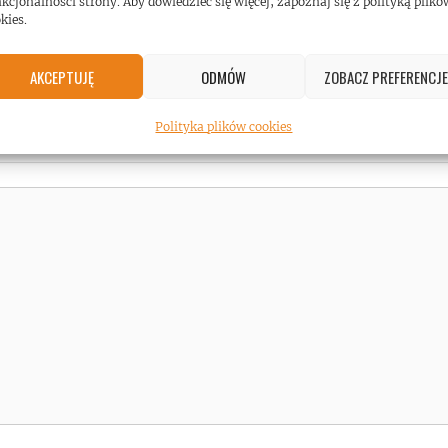
zy na żywo!
kcjonalności strony. Aby dowiedzieć się więcej, zapoznaj się z polityką plikó
kies.
AKCEPTUJĘ
ODMÓW
ZOBACZ PREFERENCJE
Polityka plików cookies