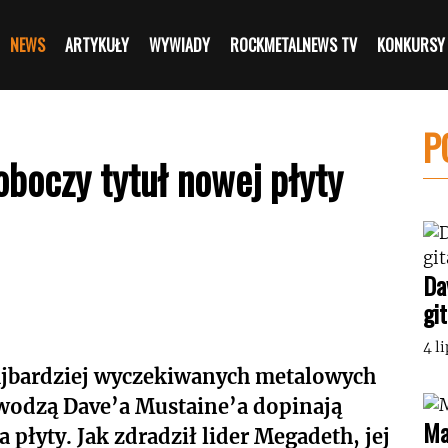
NEWS
ARTYKUŁY
WYWIADY
ROCKMETALNEWS TV
KONKURSY
P
oboczy tytuł nowej płyty
Da
gi
4 l
ajbardziej wyczekiwanych metalowych
 wodzą Dave’a Mustaine’a dopinają
Ma
płyty. Jak zdradził lider Megadeth, jej