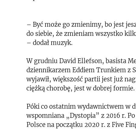
– Być może go zmienimy, bo jest jes
do siebie, że zmieniam wszystko kil
– dodał muzyk.
W grudniu David Ellefson, basista M
dziennikarzem Eddiem Trunkiem z Sir
wyjawił, większość partii jest już na
ciężką chorobę, jest w dobrej formie
Póki co ostatnim wydawnictwem w d
wspomniana „Dystopia” z 2016 r. Po 
Polsce na początku 2020 r. z Five Fi