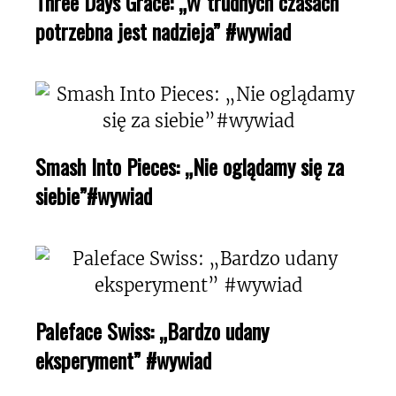
Three Days Grace: „W trudnych czasach
potrzebna jest nadzieja” #wywiad
Smash Into Pieces: „Nie oglądamy się za
siebie”#wywiad
Paleface Swiss: „Bardzo udany
eksperyment” #wywiad