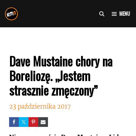
Przejdź
do
MENU
treści
Dave Mustaine chory na
Boreliozę. „Jestem
strasznie zmęczony”
23 października 2017