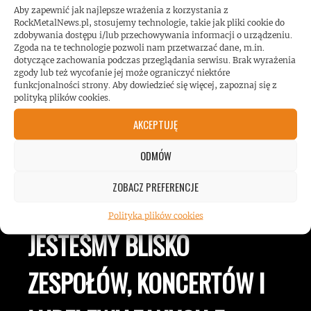
Koncert AC/DC przekroczył poziom
Aby zapewnić jak najlepsze wrażenia z korzystania z
hałasu!
RockMetalNews.pl, stosujemy technologie, takie jak pliki cookie do
zdobywania dostępu i/lub przechowywania informacji o urządzeniu.
Zgoda na te technologie pozwoli nam przetwarzać dane, m.in.
dotyczące zachowania podczas przeglądania serwisu. Brak wyrażenia
zgody lub też wycofanie jej może ograniczyć niektóre
funkcjonalności strony. Aby dowiedzieć się więcej, zapoznaj się z
polityką plików cookies.
AKCEPTUJĘ
ODMÓW
ROCKMETALNEWS TV
ZOBACZ PREFERENCJE
Polityka plików cookies
JESTEŚMY BLISKO
ZESPOŁÓW, KONCERTÓW I