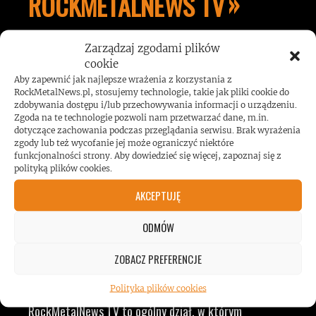
ROCKMETALNEWS TV
Zarządzaj zgodami plików
JESTEŚMY BLISKO
cookie
Aby zapewnić jak najlepsze wrażenia z korzystania z
RockMetalNews.pl, stosujemy technologie, takie jak pliki cookie do
ZESPOŁÓW, KONCERTÓW I
zdobywania dostępu i/lub przechowywania informacji o urządzeniu.
Zgoda na te technologie pozwoli nam przetwarzać dane, m.in.
dotyczące zachowania podczas przeglądania serwisu. Brak wyrażenia
LUDZI ZWIĄZANYCH Z
zgody lub też wycofanie jej może ograniczyć niektóre
funkcjonalności strony. Aby dowiedzieć się więcej, zapoznaj się z
polityką plików cookies.
MUZYKĄ, BY DOSTARCZAĆ
AKCEPTUJĘ
WAM NAJLEPSZE TREŚCI
ODMÓW
VIDEO
ZOBACZ PREFERENCJE
Polityka plików cookies
RockMetalNews TV to ogólny dział, w którym