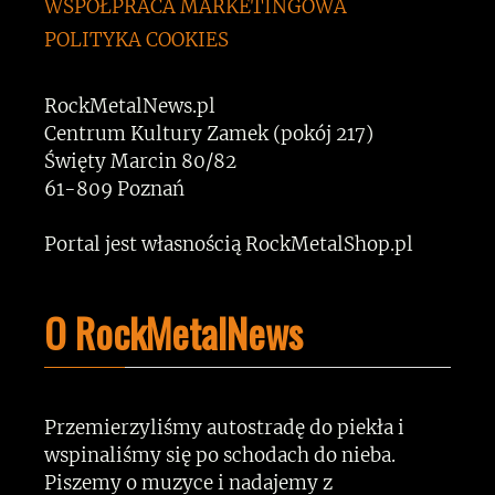
WSPÓŁPRACA MARKETINGOWA
POLITYKA COOKIES
RockMetalNews.pl
Centrum Kultury Zamek (pokój 217)
Święty Marcin 80/82
61-809 Poznań
Portal jest własnością RockMetalShop.pl
O RockMetalNews
Przemierzyliśmy autostradę do piekła i
wspinaliśmy się po schodach do nieba.
Piszemy o muzyce i nadajemy z