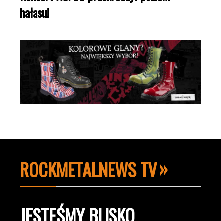
hałasu!
ROCKMETALNEWS TV
JESTEŚMY BLISKO