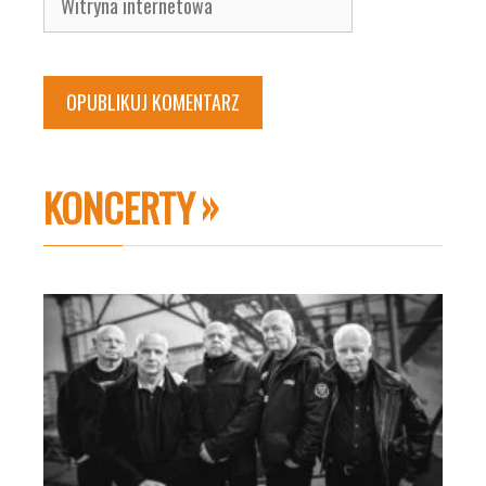
internetowa
KONCERTY