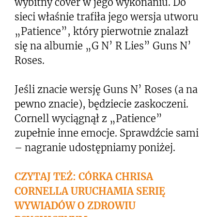
wybitny cover w jego wykonaniu. Do
sieci właśnie trafiła jego wersja utworu
„Patience”, który pierwotnie znalazł
się na albumie „G N’ R Lies” Guns N’
Roses.
Jeśli znacie wersję Guns N’ Roses (a na
pewno znacie), będziecie zaskoczeni.
Cornell wyciągnął z „Patience”
zupełnie inne emocje. Sprawdźcie sami
– nagranie udostępniamy poniżej.
CZYTAJ TEŻ: CÓRKA CHRISA
CORNELLA URUCHAMIA SERIĘ
WYWIADÓW O ZDROWIU