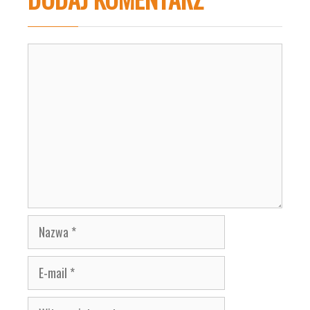
Komentarz
Nazwa
E-
mail
Witryna