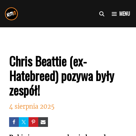
Przejdź
do
MENU
treści
Chris Beattie (ex-
Hatebreed) pozywa były
zespół!
4 sierpnia 2025