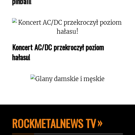
pinball!
Koncert AC/DC przekroczył poziom
hałasu!
ROCKMETALNEWS TV