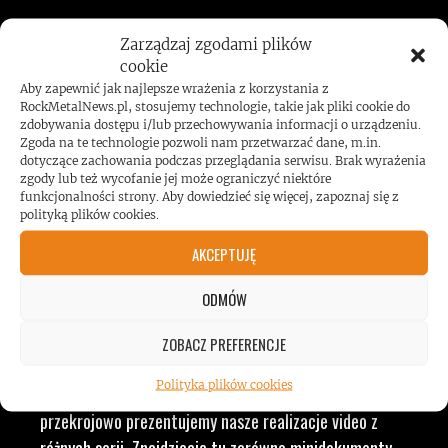
JESTEŚMY BLISKO
Zarządzaj zgodami plików
cookie
Aby zapewnić jak najlepsze wrażenia z korzystania z
ZESPOŁÓW, KONCERTÓW I
RockMetalNews.pl, stosujemy technologie, takie jak pliki cookie do
zdobywania dostępu i/lub przechowywania informacji o urządzeniu.
Zgoda na te technologie pozwoli nam przetwarzać dane, m.in.
LUDZI ZWIĄZANYCH Z
dotyczące zachowania podczas przeglądania serwisu. Brak wyrażenia
zgody lub też wycofanie jej może ograniczyć niektóre
funkcjonalności strony. Aby dowiedzieć się więcej, zapoznaj się z
MUZYKĄ, BY DOSTARCZAĆ
polityką plików cookies.
AKCEPTUJĘ
WAM NAJLEPSZE TREŚCI
ODMÓW
VIDEO
ZOBACZ PREFERENCJE
Polityka plików cookies
RockMetalNews TV to ogólny dział, w którym
przekrojowo prezentujemy nasze realizacje video z
różnych serii. Znajdziecie tu zarówno minidokumenty,