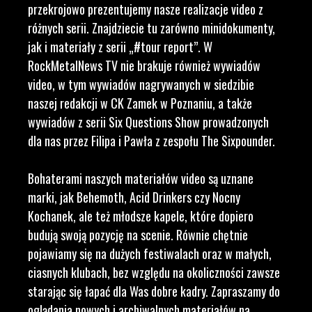
przekrojowo prezentujemy nasze realizacje video z
różnych serii. Znajdziecie tu zarówno minidokumenty,
jak i materiały z serii „#tour report”. W
RockMetalNews TV nie brakuje również wywiadów
video, w tym wywiadów nagrywanych w siedzibie
naszej redakcji w CK Zamek w Poznaniu, a także
wywiadów z serii Six Questions Show prowadzonych
dla nas przez Filipa i Pawła z zespołu The Sixpounder.
Bohaterami naszych materiałów video są uznane
marki, jak Behemoth, Acid Drinkers czy Nocny
Kochanek, ale też młodsze kapele, które dopiero
budują swoją pozycję na scenie. Równie chętnie
pojawiamy się na dużych festiwalach oraz w małych,
ciasnych klubach, bez względu na okoliczności zawsze
starając się łapać dla Was dobre kadry. Zapraszamy do
oglądania nowych i archiwalnych materiałów na