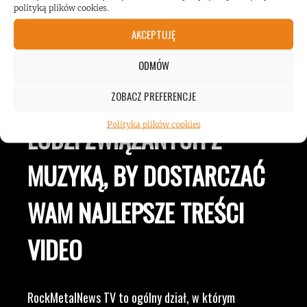
ROCKMETALNEWS TV
polityką plików cookies.
AKCEPTUJĘ
JESTEŚMY BLISKO
ODMÓW
ZESPOŁÓW, KONCERTÓW I
ZOBACZ PREFERENCJE
Polityka plików cookies
LUDZI ZWIĄZANYCH Z
MUZYKĄ, BY DOSTARCZAĆ
WAM NAJLEPSZE TREŚCI
VIDEO
RockMetalNews TV to ogólny dział, w którym