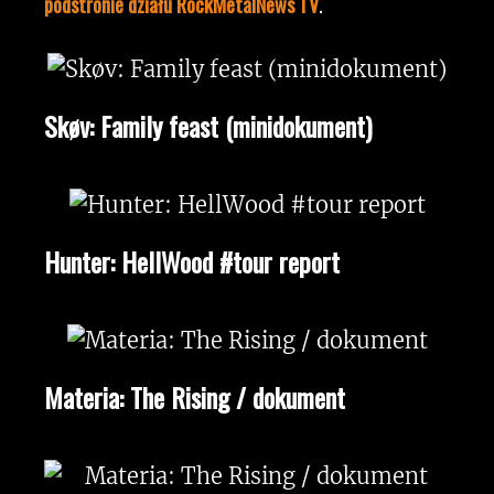
podstronie działu RockMetalNews TV
.
Skøv: Family feast (minidokument)
Hunter: HellWood #tour report
Materia: The Rising / dokument