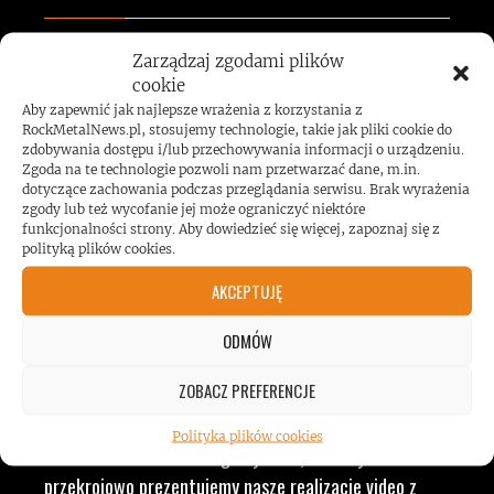
Zarządzaj zgodami plików
JESTEŚMY BLISKO
cookie
Aby zapewnić jak najlepsze wrażenia z korzystania z
ZESPOŁÓW, KONCERTÓW I
RockMetalNews.pl, stosujemy technologie, takie jak pliki cookie do
zdobywania dostępu i/lub przechowywania informacji o urządzeniu.
Zgoda na te technologie pozwoli nam przetwarzać dane, m.in.
LUDZI ZWIĄZANYCH Z
dotyczące zachowania podczas przeglądania serwisu. Brak wyrażenia
zgody lub też wycofanie jej może ograniczyć niektóre
funkcjonalności strony. Aby dowiedzieć się więcej, zapoznaj się z
MUZYKĄ, BY DOSTARCZAĆ
polityką plików cookies.
AKCEPTUJĘ
WAM NAJLEPSZE TREŚCI
ODMÓW
VIDEO
ZOBACZ PREFERENCJE
Polityka plików cookies
RockMetalNews TV to ogólny dział, w którym
przekrojowo prezentujemy nasze realizacje video z