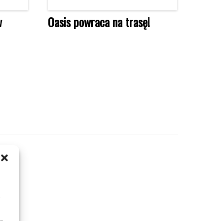
w
Oasis powraca na trasę!
m