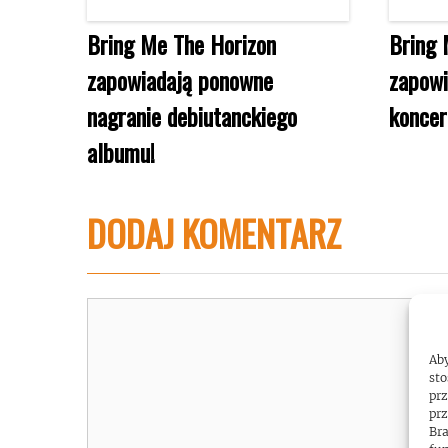
Bring Me The Horizon
Bring 
zapowiadają ponowne
zapowi
nagranie debiutanckiego
koncer
albumu!
DODAJ KOMENTARZ
Komentarz
Aby
sto
prz
prz
Bra