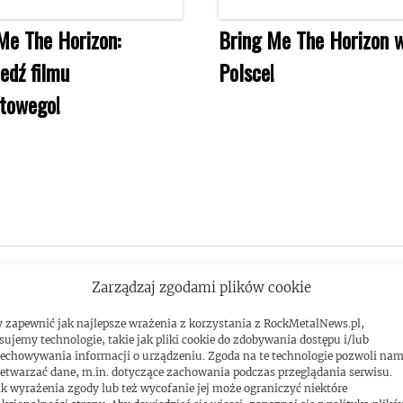
Me The Horizon:
Bring Me The Horizon 
edź filmu
Polsce!
towego!
Zarządzaj zgodami plików cookie
 zapewnić jak najlepsze wrażenia z korzystania z RockMetalNews.pl,
sujemy technologie, takie jak pliki cookie do zdobywania dostępu i/lub
echowywania informacji o urządzeniu. Zgoda na te technologie pozwoli na
etwarzać dane, m.in. dotyczące zachowania podczas przeglądania serwisu.
k wyrażenia zgody lub też wycofanie jej może ograniczyć niektóre