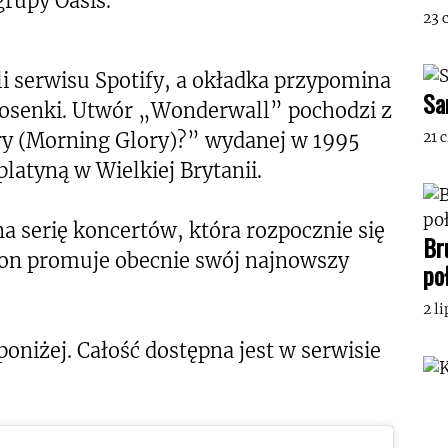
rupy Oasis.
23 
li serwisu Spotify, a okładka przypomina
Sa
piosenki. Utwór „Wonderwall” pochodzi z
ory (Morning Glory)?” wydanej w 1995
21 
latyną w Wielkiej Brytanii.
a serię koncertów, która rozpocznie się
Br
izon promuje obecnie swój najnowszy
po
2 l
iżej. Całość dostępna jest w serwisie