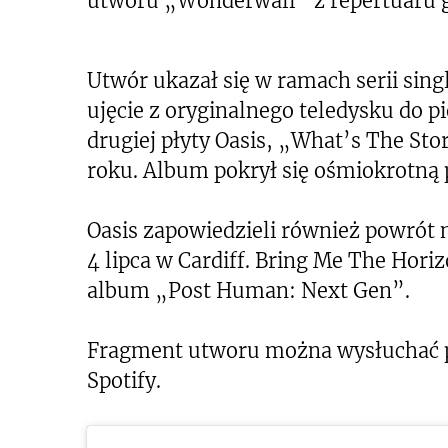
utworu „Wonderwall” z repertuaru g
Utwór ukazał się w ramach serii sing
ujęcie z oryginalnego teledysku do 
drugiej płyty Oasis, „What’s The St
roku. Album pokrył się ośmiokrotną p
Oasis zapowiedzieli również powrót n
4 lipca w Cardiff. Bring Me The Hor
album „Post Human: Next Gen”.
Fragment utworu można wysłuchać pon
Spotify.