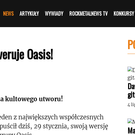
NEWS
ARTYKUŁY
WYWIADY
ROCKMETALNEWS TV
KONKURSY
P
eruje Oasis!
Da
gi
nia kultowego utworu!
4 l
 Jeden z największych współczesnych
ścił dziś, 29 stycznia, swoją wersję
Ma