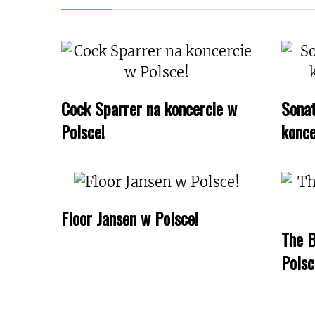
Cock Sparrer na koncercie w
Sonat
Polsce!
konce
Floor Jansen w Polsce!
The B
Polsc