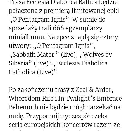
Trasa Ecclesia Diabolica Baltica będzie
połączona z premierą limitowanej epki
„O Pentagram Ignis”. W sumie do
sprzedaży trafi 666 egzemplarzy
minialbumu. Na epce znajdą się cztery
utwory: „O Pentagram Ignis”,
„Sabbath Mater ” (live), „Wolves ov
Siberia” (live) i „Ecclesia Diabolica
Catholica (Live)”.
Po zakończeniu trasy z Zeal & Ardor,
Whoredom Rife i In Twilight’s Embrace
Behemoth nie będzie mógł narzekać na
nudę. Przypomnijmy: zespół czeka
seria europejskich koncertów razem ze