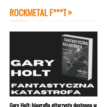
ROCKMETAL F***T
Gary Holt: biografia gitarzysty dostępna w