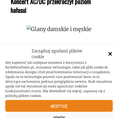
Koncert AC/DC przekroczył poziom
hałasu!
Zarządzaj zgodami plików
cookie
Aby zapewnić jak najlepsze wrażenia z korzystania z
ROCKMETALNEWS TV
RockMetalNews.pl, stosujemy technologie, takie jak pliki cookie do
zdobywania dostępu i/lub przechowywania informacji o urządzeniu.
Zgoda na te technologie pozwoli nam przetwarzać dane, m.in.
dotyczące zachowania podczas przeglądania serwisu. Brak wyrażenia
zgody lub też wycofanie jej może ograniczyć niektóre
JESTEŚMY BLISKO
funkcjonalności strony. Aby dowiedzieć się więcej, zapoznaj się z
polityką plików cookies.
ZESPOŁÓW, KONCERTÓW I
AKCEPTUJĘ
ODMÓW