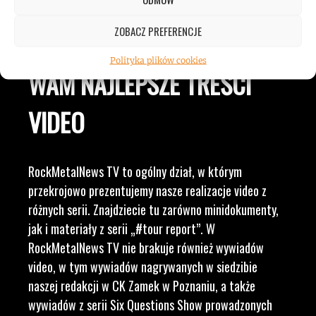
LUDZI ZWIĄZANYCH Z
ZOBACZ PREFERENCJE
MUZYKĄ, BY DOSTARCZAĆ
Polityka plików cookies
WAM NAJLEPSZE TREŚCI
VIDEO
RockMetalNews TV to ogólny dział, w którym
przekrojowo prezentujemy nasze realizacje video z
różnych serii. Znajdziecie tu zarówno minidokumenty,
jak i materiały z serii „#tour report”. W
RockMetalNews TV nie brakuje również wywiadów
video, w tym wywiadów nagrywanych w siedzibie
naszej redakcji w CK Zamek w Poznaniu, a także
wywiadów z serii Six Questions Show prowadzonych