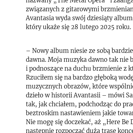
nazwany „The Metal Opera” i zaang
związanych z gitarowymi brzmieniam
Avantasia wyda swój dziesiąty album
który ukaże się 28 lutego 2025 roku.
– Nowy album niesie ze sobą bardzie
dawna. Moja muzyka dawno tak nie br
i podnoszące na duchu brzmienie z 
Rzuciłem się na bardzo głęboką wodę
muzycznych obrazów, które wspólnie
dzieło w historii Avantasii – mówi 
tak, jak chciałem, podchodząc do pr
beztroskim nastawieniem jakie towa
Nie mogę się doczekać, aż „Here Be 
następnie rozpocząć dużą trasę konc