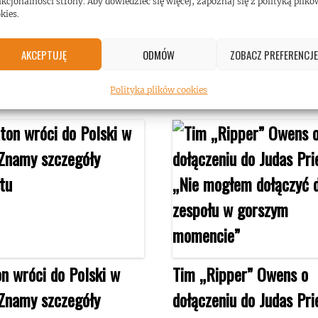
kcjonalności strony. Aby dowiedzieć się więcej, zapoznaj się z polityką plikó
kies.
AKCEPTUJĘ
ODMÓW
ZOBACZ PREFERENCJE
Polityka plików cookies
n wróci do Polski w
Tim „Ripper” Owens o
Znamy szczegóły
dołączeniu do Judas Pri