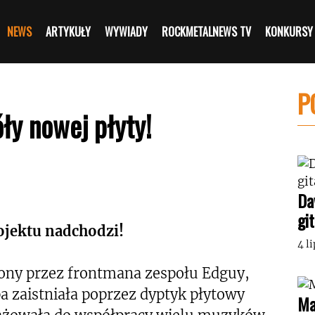
NEWS
ARTYKUŁY
WYWIADY
ROCKMETALNEWS TV
KONKURSY
P
ły nowej płyty!
Da
gi
jektu nadchodzi!
4 l
żony przez frontmana zespołu Edguy,
 zaistniała poprzez dyptyk płytowy
Ma