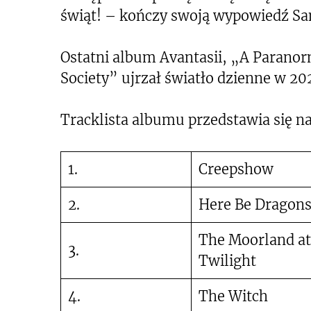
świąt! – kończy swoją wypowiedź S
Ostatni album Avantasii, „A Parano
Society” ujrzał światło dzienne w 20
Tracklista albumu przedstawia się n
1.
Creepshow
2.
Here Be Dragon
The Moorland at
3.
Twilight
4.
The Witch