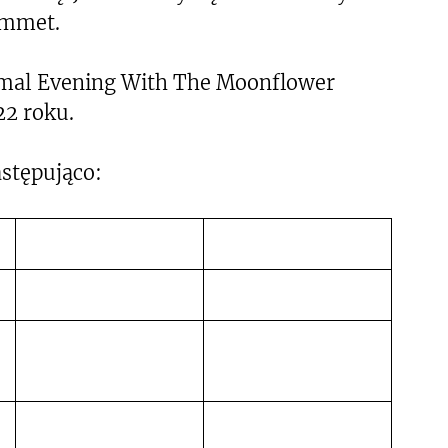
ammet.
rmal Evening With The Moonflower
22 roku.
astępująco:
s