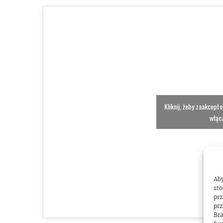
Kliknij, żeby zaakcept
włącz
Aby
sto
prz
prz
Bra