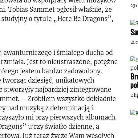
ażowała do współpracy wielu muzyków
23 
i. Tobias Sammet ogłosił właśnie, że
 studyjny o tytule „Here Be Dragons”,
Sa
21 
j awanturniczego i śmiałego ducha od
zmiała. Jest to nieustraszone, potężne
którego jestem bardzo zadowolony.
Br
 tworząc dziesięć, unikatowych
po
 stworzyły najbardziej zintegrowane
2 l
Sammet. – Zrobiłem wszystko dokładnie
acy nad muzyką z determinacją i
rzyszyło mi przy pierwszych albumach.
Dragons” ujrzy światło dzienne, a
ertową. Już teraz życzę Wam wesołych