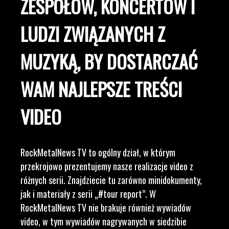
ZESPOŁÓW, KONCERTÓW I
LUDZI ZWIĄZANYCH Z
MUZYKĄ, BY DOSTARCZAĆ
WAM NAJLEPSZE TREŚCI
VIDEO
RockMetalNews TV to ogólny dział, w którym
przekrojowo prezentujemy nasze realizacje video z
różnych serii. Znajdziecie tu zarówno minidokumenty,
jak i materiały z serii „#tour report”. W
RockMetalNews TV nie brakuje również wywiadów
video, w tym wywiadów nagrywanych w siedzibie