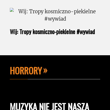
Wij: Tropy kosmiczno-piekielne #wywiad
HORRORY
MUZYKA NIE JEST NASZĄ