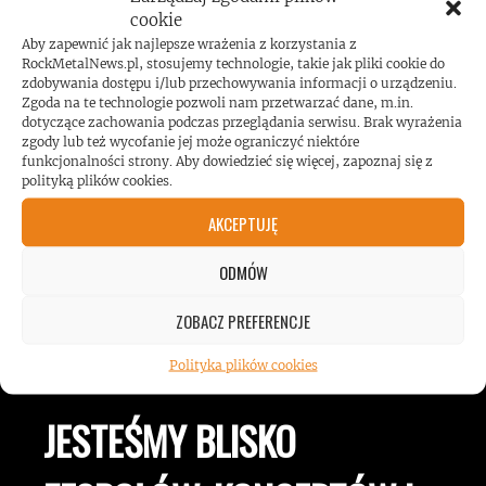
cookie
Aby zapewnić jak najlepsze wrażenia z korzystania z
Koncert AC/DC przekroczył poziom
RockMetalNews.pl, stosujemy technologie, takie jak pliki cookie do
zdobywania dostępu i/lub przechowywania informacji o urządzeniu.
hałasu!
Zgoda na te technologie pozwoli nam przetwarzać dane, m.in.
dotyczące zachowania podczas przeglądania serwisu. Brak wyrażenia
zgody lub też wycofanie jej może ograniczyć niektóre
funkcjonalności strony. Aby dowiedzieć się więcej, zapoznaj się z
polityką plików cookies.
AKCEPTUJĘ
ODMÓW
ZOBACZ PREFERENCJE
ROCKMETALNEWS TV
Polityka plików cookies
JESTEŚMY BLISKO