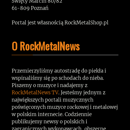
Święty Marcin 80/82
61-809 Poznań
Portal jest własnością RockMetalShop.pl
O RockMetalNews
Przemierzyliśmy autostradę do piekła i
wspinaliśmy się po schodach do nieba.
Piszemy o muzyce i nadajemy z
RockMetalNews TV
. Jesteśmy jednym z
największych portali muzycznych
poświęconych muzyce rockowej i metalowej
w polskim internecie. Codziennie
publikujemy newsy o polskich i
zagranicznych wykonawcach, obszerne