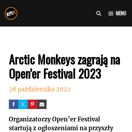
Przejdź
do
MENU
treści
Arctic Monkeys zagrają na
Open’er Festival 2023
28 października 2022
Organizatorzy Open’er Festival
startują z ogłoszeniami na przyszły