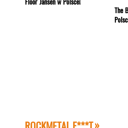
Floor Jansen w Polsce!
The B
Polsc
ROCKMETAL F***T