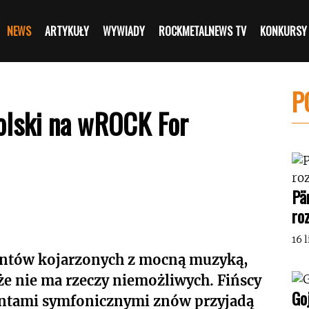
NEWS
ARTYKUŁY
WYWIADY
ROCKMETALNEWS TV
KONKURSY
P
olski na wROCK For
Pä
ro
16 
entów kojarzonych z mocną muzyką,
że nie ma rzeczy niemożliwych. Fińscy
Go
entami symfonicznymi znów przyjadą