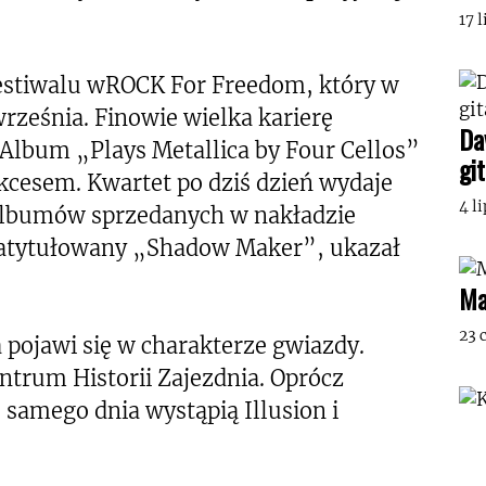
17 
festiwalu wROCK For Freedom, który w
rześnia. Finowie wielka karierę
Da
 Album „Plays Metallica by Four Cellos”
gi
kcesem. Kwartet po dziś dzień wydaje
4 l
 albumów sprzedanych w nakładzie
zatytułowany „Shadow Maker”, ukazał
Ma
23 
pojawi się w charakterze gwiazdy.
entrum Historii Zajezdnia. Oprócz
 samego dnia wystąpią Illusion i