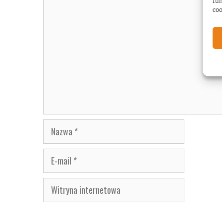
Komentarz
fun
coo
Nazwa
E-
mail
Witryna
internetowa