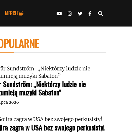
MERCH
OPULARNE
r Sundström: „Niektórzy ludzie nie
zumieją muzyki Sabaton”
lipca 2026
jira zagra w USA bez swojego perkusisty!