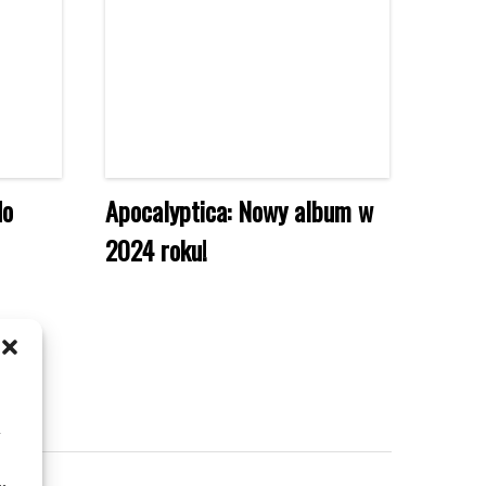
do
Apocalyptica: Nowy album w
2024 roku!
m