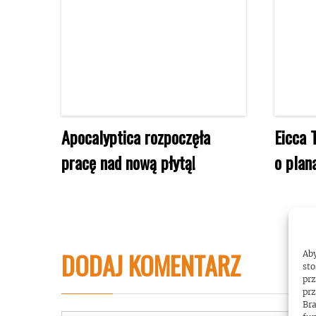
Apocalyptica rozpoczęła
Eicca 
pracę nad nową płytą!
o plan
DODAJ KOMENTARZ
Aby
sto
prz
prz
Bra