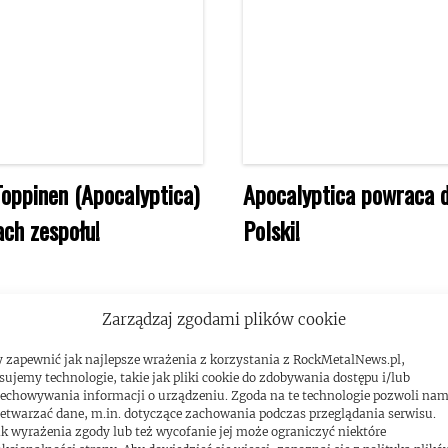
Toppinen (Apocalyptica)
Apocalyptica powraca 
ach zespołu!
Polski!
Zarządzaj zgodami plików cookie
 zapewnić jak najlepsze wrażenia z korzystania z RockMetalNews.pl,
sujemy technologie, takie jak pliki cookie do zdobywania dostępu i/lub
echowywania informacji o urządzeniu. Zgoda na te technologie pozwoli na
etwarzać dane, m.in. dotyczące zachowania podczas przeglądania serwisu.
k wyrażenia zgody lub też wycofanie jej może ograniczyć niektóre