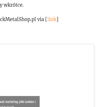
y wkrótce.
ckMetalShop.pl via [
link
]
ować marketing pliki cookies i
yć tę treść