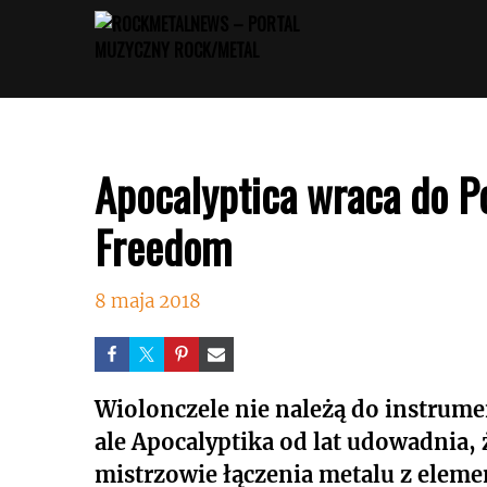
Przejdź
do
treści
Apocalyptica wraca do P
Freedom
8 maja 2018
Wiolonczele nie należą do instrum
ale Apocalyptika od lat udowadnia, 
mistrzowie łączenia metalu z elem