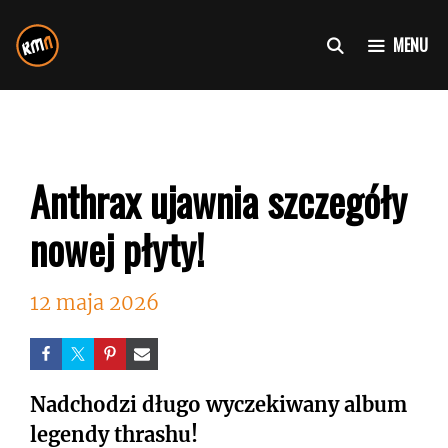
Przejdź
do
MENU
treści
Anthrax ujawnia szczegóły
nowej płyty!
12 maja 2026
Nadchodzi długo wyczekiwany album
legendy thrashu!