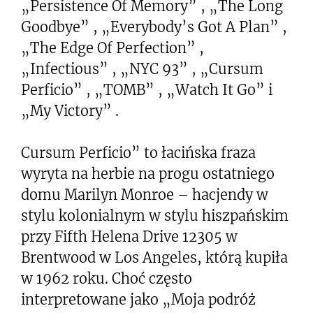
„Persistence Of Memory” , „The Long
Goodbye” , „Everybody’s Got A Plan” ,
„The Edge Of Perfection” ,
„Infectious” , „NYC 93” , „Cursum
Perficio” , „TOMB” , „Watch It Go” i
„My Victory” .
Cursum Perficio” to łacińska fraza
wyryta na herbie na progu ostatniego
domu Marilyn Monroe – hacjendy w
stylu kolonialnym w stylu hiszpańskim
przy Fifth Helena Drive 12305 w
Brentwood w Los Angeles, którą kupiła
w 1962 roku. Choć często
interpretowane jako „Moja podróż