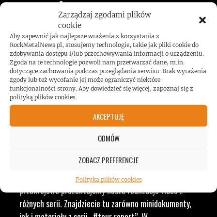
JESTEŚMY BLISKO
Zarządzaj zgodami plików
cookie
ZESPOŁÓW, KONCERTÓW I
Aby zapewnić jak najlepsze wrażenia z korzystania z
RockMetalNews.pl, stosujemy technologie, takie jak pliki cookie do
zdobywania dostępu i/lub przechowywania informacji o urządzeniu.
LUDZI ZWIĄZANYCH Z
Zgoda na te technologie pozwoli nam przetwarzać dane, m.in.
dotyczące zachowania podczas przeglądania serwisu. Brak wyrażenia
zgody lub też wycofanie jej może ograniczyć niektóre
MUZYKĄ, BY DOSTARCZAĆ
funkcjonalności strony. Aby dowiedzieć się więcej, zapoznaj się z
polityką plików cookies.
WAM NAJLEPSZE TREŚCI
AKCEPTUJĘ
VIDEO
ODMÓW
ZOBACZ PREFERENCJE
RockMetalNews TV to ogólny dział, w którym
Polityka plików cookies
przekrojowo prezentujemy nasze realizacje video z
różnych serii. Znajdziecie tu zarówno minidokumenty,
jak i materiały z serii „#tour report”. W