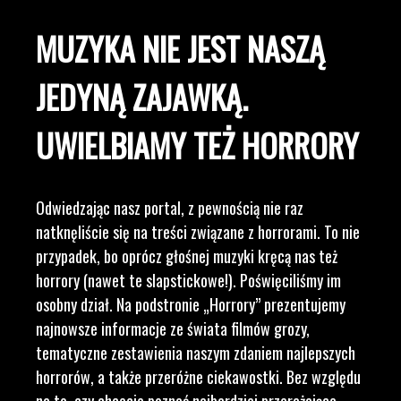
MUZYKA NIE JEST NASZĄ
JEDYNĄ ZAJAWKĄ.
UWIELBIAMY TEŻ HORRORY
Odwiedzając nasz portal, z pewnością nie raz
natknęliście się na treści związane z horrorami. To nie
przypadek, bo oprócz głośnej muzyki kręcą nas też
horrory (nawet te slapstickowe!). Poświęciliśmy im
osobny dział. Na podstronie „Horrory” prezentujemy
najnowsze informacje ze świata filmów grozy,
tematyczne zestawienia naszym zdaniem najlepszych
horrorów, a także przeróżne ciekawostki. Bez względu
na to, czy chcecie poznać najbardziej przerażające