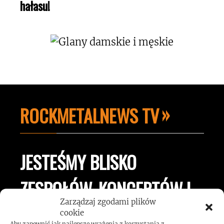
hałasu!
ROCKMETALNEWS TV
JESTEŚMY BLISKO
ZESPOŁÓW, KONCERTÓW I
Zarządzaj zgodami plików
LUDZI ZWIĄZANYCH Z
cookie
Aby zapewnić jak najlepsze wrażenia z korzystania z