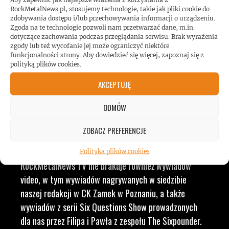
RockMetalNews.pl, stosujemy technologie, takie jak pliki cookie do
MUZYKĄ, BY DOSTARCZAĆ
zdobywania dostępu i/lub przechowywania informacji o urządzeniu.
Zgoda na te technologie pozwoli nam przetwarzać dane, m.in.
dotyczące zachowania podczas przeglądania serwisu. Brak wyrażenia
WAM NAJLEPSZE TREŚCI
zgody lub też wycofanie jej może ograniczyć niektóre
funkcjonalności strony. Aby dowiedzieć się więcej, zapoznaj się z
polityką plików cookies.
VIDEO
AKCEPTUJĘ
ODMÓW
RockMetalNews TV to ogólny dział, w którym
przekrojowo prezentujemy nasze realizacje video z
ZOBACZ PREFERENCJE
różnych serii. Znajdziecie tu zarówno minidokumenty,
jak i materiały z serii „#tour report”. W
Polityka plików cookies
RockMetalNews TV nie brakuje również wywiadów
video, w tym wywiadów nagrywanych w siedzibie
naszej redakcji w CK Zamek w Poznaniu, a także
wywiadów z serii Six Questions Show prowadzonych
dla nas przez Filipa i Pawła z zespołu The Sixpounder.