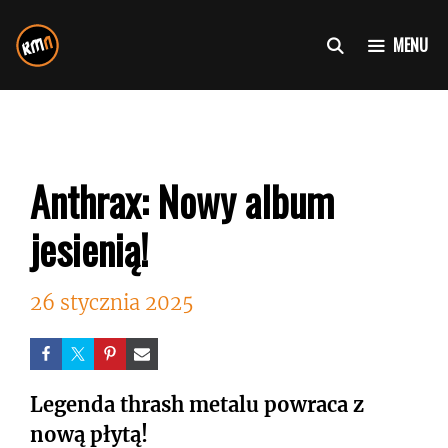
Przejdź
do
MENU
treści
Anthrax: Nowy album
jesienią!
26 stycznia 2025
Legenda thrash metalu powraca z
nową płytą!