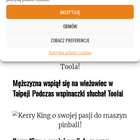
AKCEPTUJĘ
Gary Holt: biografia gitarzysty dostępna w
Polsce!
ODMÓW
ZOBACZ PREFERENCJE
Polityka plików cookies
Mężczyzna wspiął się na wieżowiec w
Taipej! Podczas wspinaczki słuchał Toola!