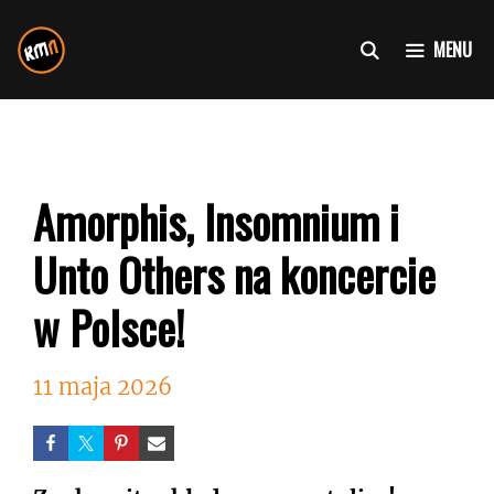
Przejdź
do
MENU
treści
Amorphis, Insomnium i
Unto Others na koncercie
w Polsce!
11 maja 2026