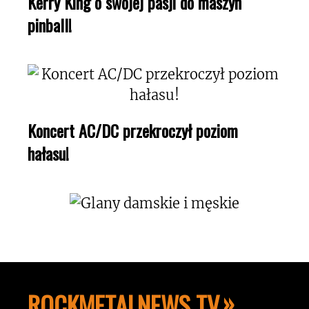
Kerry King o swojej pasji do maszyn
pinball!
Koncert AC/DC przekroczył poziom
hałasu!
ROCKMETALNEWS TV