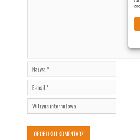
fun
coo
Nazwa
E-
mail
Witryna
internetowa