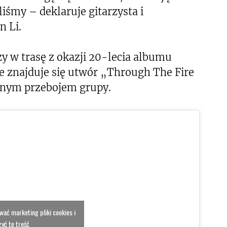
iśmy – deklaruje gitarzysta i
n Li.
 w trasę z okazji 20-lecia albumu
e znajduje się utwór „Through The Fire
anym przebojem grupy.
ować marketing pliki cookies i
yć tę treść