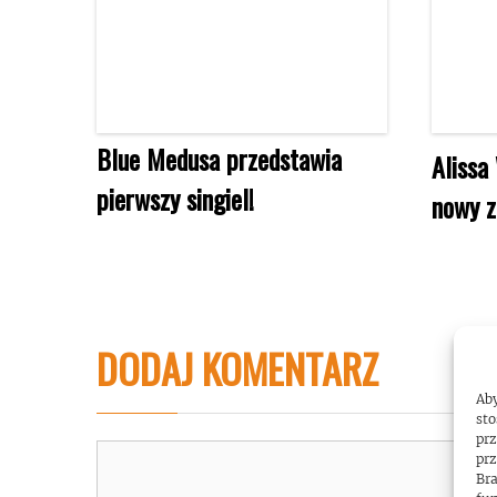
Blue Medusa przedstawia
Alissa
pierwszy singiel!
nowy z
DODAJ KOMENTARZ
Aby
sto
prz
Komentarz
prz
Bra