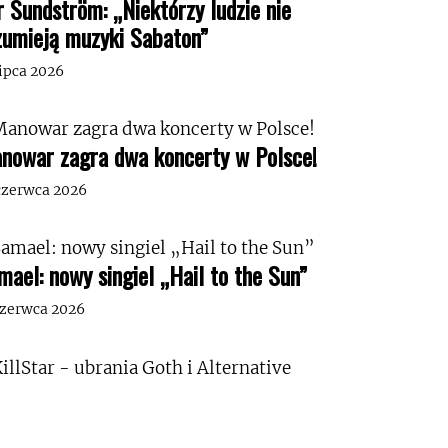
r Sundström: „Niektórzy ludzie nie
zumieją muzyki Sabaton”
lipca 2026
nowar zagra dwa koncerty w Polsce!
czerwca 2026
mael: nowy singiel „Hail to the Sun”
czerwca 2026