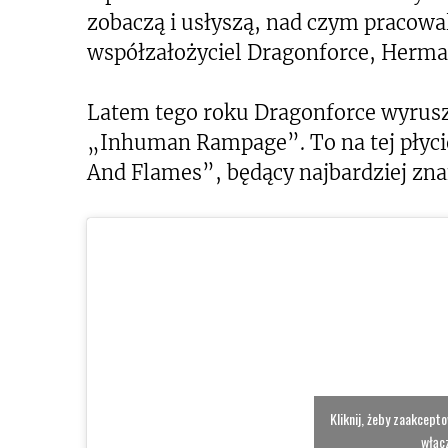
zobaczą i usłyszą, nad czym pracowal
współzałożyciel Dragonforce, Herma
Latem tego roku Dragonforce wyruszy
„Inhuman Rampage”. To na tej płyci
And Flames”, będący najbardziej zn
Kliknij, żeby zaakcept
włącz