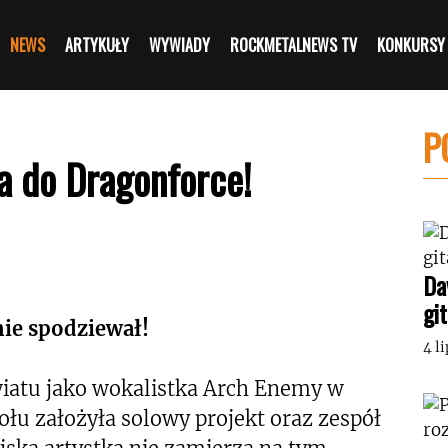
NEWS
ARTYKUŁY
WYWIADY
ROCKMETALNEWS TV
KONKURSY
P
a do Dragonforce!
Da
gi
nie spodziewał!
4 l
wiatu jako wokalistka Arch Enemy w
ołu założyła solowy projekt oraz zespół