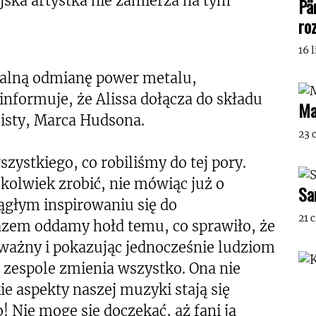
jska artystka nie zamierza na tym
Pä
ro
16 
malną odmianę power metalu,
nformuje, że Alissa dołącza do składu
Ma
isty, Marca Hudsona.
23 
szystkiego, co robiliśmy do tej pory.
okolwiek zrobić, nie mówiąc już o
Sa
ągłym inspirowaniu się do
21 
zem oddamy hołd temu, co sprawiło, że
ażny i pokazując jednocześnie ludziom
 zespole zmienia wszystko. Ona nie
kie aspekty naszej muzyki stają się
! Nie mogę się doczekać, aż fani ją