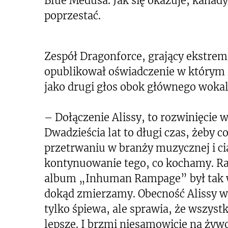
Blue Medusa. Jak się okazuje, kanady
poprzestać.
Zespół Dragonforce, grający ekstre
opublikował oświadczenie w którym i
jako drugi głos obok głównego wokal
– Dołączenie Alissy, to rozwinięcie w
Dwadzieścia lat to długi czas, żeby c
przetrwaniu w branży muzycznej i ci
kontynuowanie tego, co kochamy. Ra
album „Inhuman Rampage” był tak w
dokąd zmierzamy. Obecność Alissy w
tylko śpiewa, ale sprawia, że ​​wszyst
lepsze. I brzmi niesamowicie na żywo