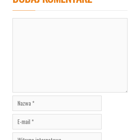
Komentarz
Nazwa
E-
mail
Witryna