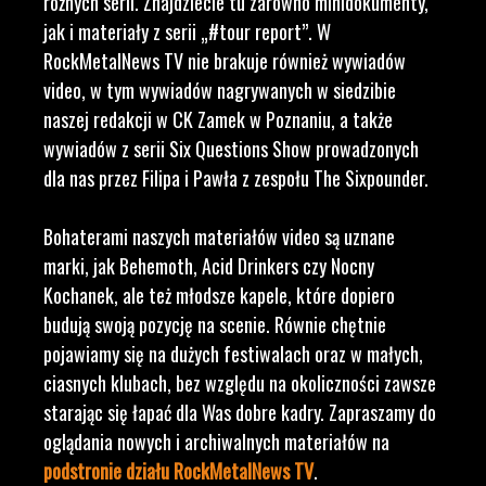
różnych serii. Znajdziecie tu zarówno minidokumenty,
jak i materiały z serii „#tour report”. W
RockMetalNews TV nie brakuje również wywiadów
video, w tym wywiadów nagrywanych w siedzibie
naszej redakcji w CK Zamek w Poznaniu, a także
wywiadów z serii Six Questions Show prowadzonych
dla nas przez Filipa i Pawła z zespołu The Sixpounder.
Bohaterami naszych materiałów video są uznane
marki, jak Behemoth, Acid Drinkers czy Nocny
Kochanek, ale też młodsze kapele, które dopiero
budują swoją pozycję na scenie. Równie chętnie
pojawiamy się na dużych festiwalach oraz w małych,
ciasnych klubach, bez względu na okoliczności zawsze
starając się łapać dla Was dobre kadry. Zapraszamy do
oglądania nowych i archiwalnych materiałów na
podstronie działu RockMetalNews TV
.