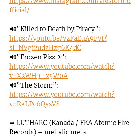
https://www.instagram.com/alestormo
fficial/
🔊”Killed to Death by Piracy”:
https://youtu.be/VzFaEuA9FVI?
si=NVgf2udzHzg6K4dC
🔊”Frozen Piss 2”:
https://www.youtube.com/watch?
v=X2WH9_x5W0A
🔊”The Storm”:
https://www.youtube.com/watch?
v=RkLPe6QvsV8
➡ LUTHARO (Kanada / FKA Atomic Fire
Records) – melodic metal