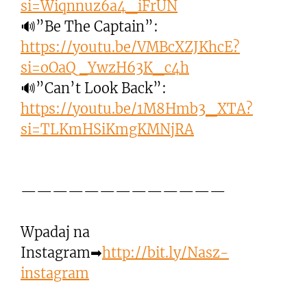
si=Wiqnnuz6a4_iFrUN
🔊”Be The Captain”:
https://youtu.be/VMBcXZJKhcE?
si=oOaQ_YwzH63K_c4h
🔊”Can’t Look Back”:
https://youtu.be/1M8Hmb3_XTA?
si=TLKmHSiKmgKMNjRA
—————————————
Wpadaj na
Instagram➡
http://bit.ly/Nasz-
instagram