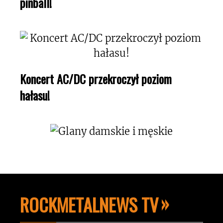
pinball!
Koncert AC/DC przekroczył poziom
hałasu!
ROCKMETALNEWS TV