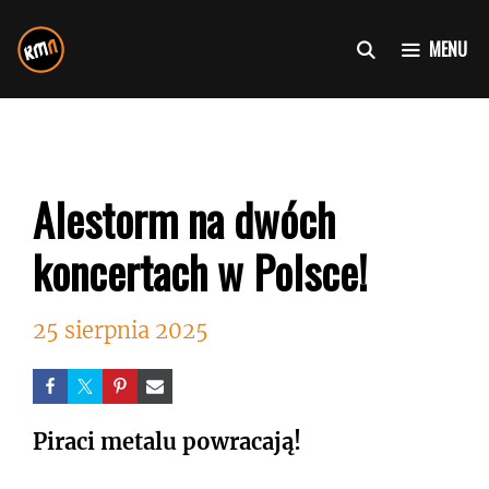
Przejdź
do
MENU
treści
Alestorm na dwóch
koncertach w Polsce!
25 sierpnia 2025
Piraci metalu powracają!