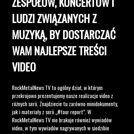
ZESPOŁÓW, KONCERTÓW I
LUDZI ZWIĄZANYCH Z
MUZYKĄ, BY DOSTARCZAĆ
WAM NAJLEPSZE TREŚCI
VIDEO
RockMetalNews TV to ogólny dział, w którym
przekrojowo prezentujemy nasze realizacje video z
różnych serii. Znajdziecie tu zarówno minidokumenty,
jak i materiały z serii „#tour report”. W
RockMetalNews TV nie brakuje również wywiadów
video, w tym wywiadów nagrywanych w siedzibie