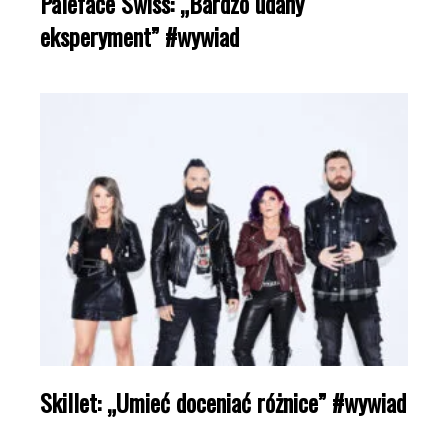
Paleface Swiss: „Bardzo udany
eksperyment” #wywiad
Skillet: „Umieć doceniać różnice” #wywiad