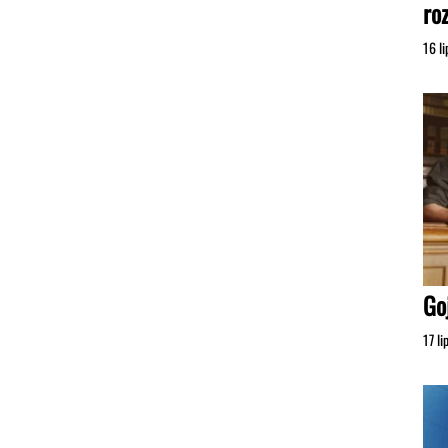
ro
16 l
Go
17 l