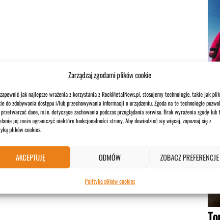
Si
Zarządzaj zgodami plików cookie
1 si
zapewnić jak najlepsze wrażenia z korzystania z RockMetalNews.pl, stosujemy technologie, takie jak plik
ie do zdobywania dostępu i/lub przechowywania informacji o urządzeniu. Zgoda na te technologie pozwol
przetwarzać dane, m.in. dotyczące zachowania podczas przeglądania serwisu. Brak wyrażenia zgody lub 
fanie jej może ograniczyć niektóre funkcjonalności strony. Aby dowiedzieć się więcej, zapoznaj się z
tyką plików cookies.
AKCEPTUJĘ
ODMÓW
ZOBACZ PREFERENCJE
Polityka plików cookies
To