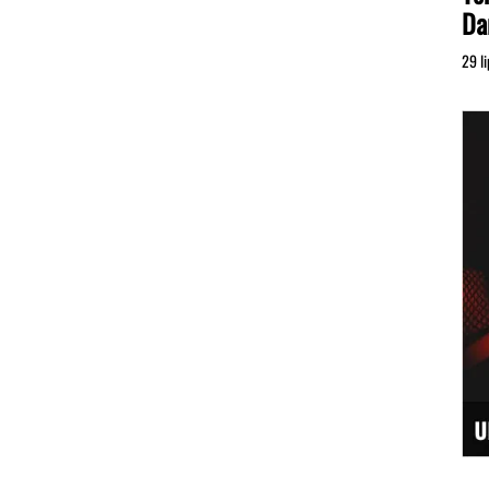
Da
29 l