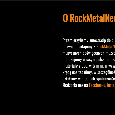
O RockMetalNe
Przemierzyliśmy autostradę do pi
muzyce i nadajemy z
RockMetalN
muzycznych poświęconych muzyce 
publikujemy newsy o polskich i z
materiały video, w tym m.in. wyw
kręcą nas też filmy, w szczególno
działamy w mediach społecznośc
śledzenia nas na
Facebooku
,
Inst