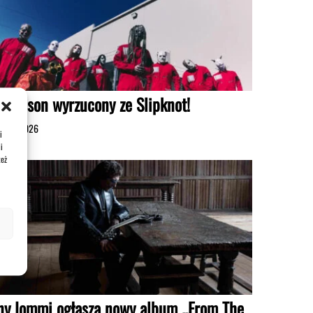
d Wilson wyrzucony ze Slipknot!
erpnia 2026
i
i
też
ny Iommi ogłasza nowy album „From The