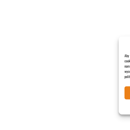
Aby 
cook
nam 
wyco
poli