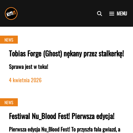
Przejdź
do
MENU
treści
NEWS
Tobias Forge (Ghost) nękany przez stalkerkę!
Sprawa jest w toku!
4 kwietnia 2026
NEWS
Festiwal Nu_Blood Fest! Pierwsza edycja!
Pierwsza edycja Nu_Blood Fest! To przyszła fala gwiazd, a