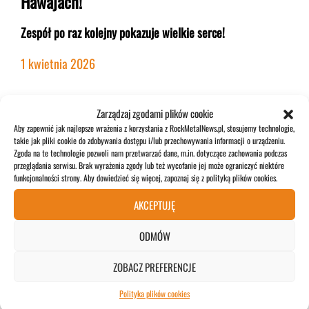
Hawajach!
Zespół po raz kolejny pokazuje wielkie serce!
1 kwietnia 2026
Zarządzaj zgodami plików cookie
ZOBACZ WIĘCEJ>>>
Aby zapewnić jak najlepsze wrażenia z korzystania z RockMetalNews.pl, stosujemy technologie,
takie jak pliki cookie do zdobywania dostępu i/lub przechowywania informacji o urządzeniu.
Zgoda na te technologie pozwoli nam przetwarzać dane, m.in. dotyczące zachowania podczas
przeglądania serwisu. Brak wyrażenia zgody lub też wycofanie jej może ograniczyć niektóre
POPULARNE
funkcjonalności strony. Aby dowiedzieć się więcej, zapoznaj się z polityką plików cookies.
AKCEPTUJĘ
ODMÓW
ZOBACZ PREFERENCJE
Pär Sundström: „Niektórzy ludzie nie
rozumieją muzyki Sabaton”
Polityka plików cookies