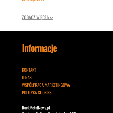
ZOBACZ WIĘCEJ>>>
Informacje
KONTAKT
O NAS
WSPÓŁPRACA MARKETINGOWA
POLITYKA COOKIES
RockMetalNews.pl