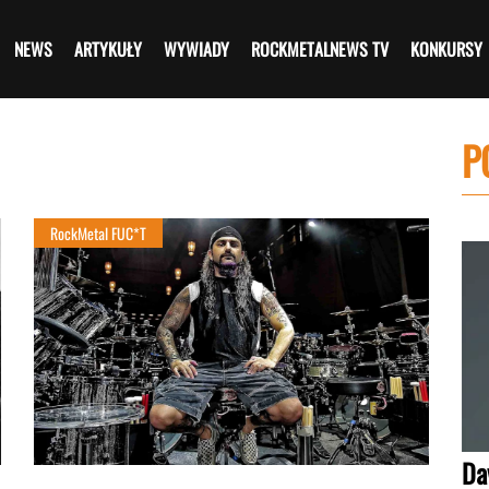
NEWS
ARTYKUŁY
WYWIADY
ROCKMETALNEWS TV
KONKURSY
P
RockMetal FUC*T
Da