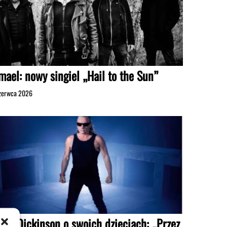
mael: nowy singiel „Hail to the Sun”
zerwca 2026
uce Dickinson o swoich dzieciach: „Przez