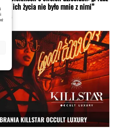
łowę ich życia nie było mnie z nimi”
i
i
pca 2026
też