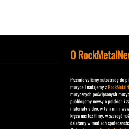
O RockMetalNe
Przemierzyliśmy autostradę do pi
muzyce i nadajemy z
RockMetalN
muzycznych poświęconych muzyce 
publikujemy newsy o polskich i z
materiały video, w tym m.in. wyw
kręcą nas też filmy, w szczególno
działamy w mediach społecznośc