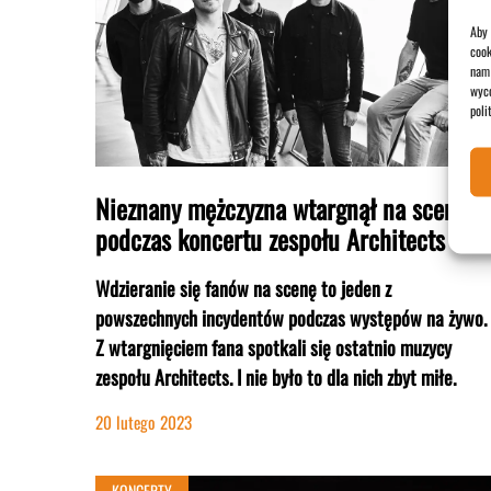
Aby 
cook
nam 
wyco
poli
Nieznany mężczyzna wtargnął na scenę
podczas koncertu zespołu Architects
Wdzieranie się fanów na scenę to jeden z
powszechnych incydentów podczas występów na żywo.
Z wtargnięciem fana spotkali się ostatnio muzycy
zespołu Architects. I nie było to dla nich zbyt miłe.
20 lutego 2023
KONCERTY