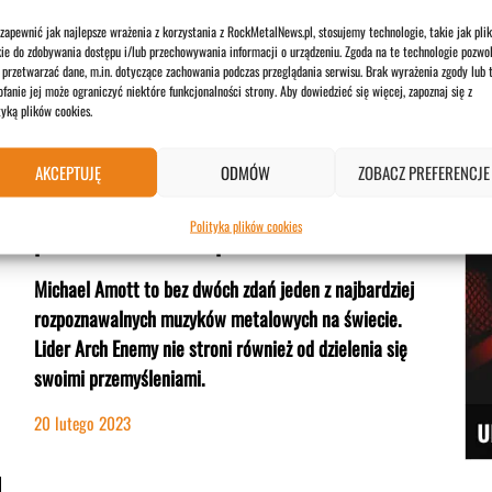
po
zapewnić jak najlepsze wrażenia z korzystania z RockMetalNews.pl, stosujemy technologie, takie jak plik
ie do zdobywania dostępu i/lub przechowywania informacji o urządzeniu. Zgoda na te technologie pozwol
2 li
przetwarzać dane, m.in. dotyczące zachowania podczas przeglądania serwisu. Brak wyrażenia zgody lub 
fanie jej może ograniczyć niektóre funkcjonalności strony. Aby dowiedzieć się więcej, zapoznaj się z
tyką plików cookies.
AKCEPTUJĘ
ODMÓW
ZOBACZ PREFERENCJE
Michael Amott (Arch Enemy) – „Metal
Polityka plików cookies
powinien zostać w podziemiu.”
Michael Amott to bez dwóch zdań jeden z najbardziej
rozpoznawalnych muzyków metalowych na świecie.
Lider Arch Enemy nie stroni również od dzielenia się
swoimi przemyśleniami.
20 lutego 2023