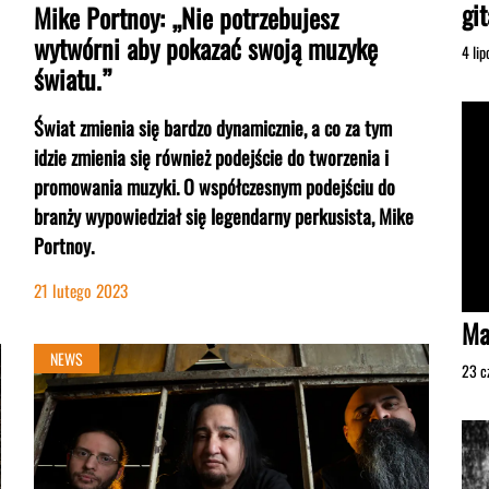
gi
Mike Portnoy: „Nie potrzebujesz
wytwórni aby pokazać swoją muzykę
4 li
światu.”
Świat zmienia się bardzo dynamicznie, a co za tym
idzie zmienia się również podejście do tworzenia i
promowania muzyki. O współczesnym podejściu do
branży wypowiedział się legendarny perkusista, Mike
Portnoy.
21 lutego 2023
Ma
NEWS
23 c