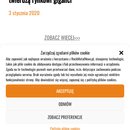
3 stycznia 2020
ZOBACZ WIĘCEJ>>>
Zarządzaj zgodami plików cookie
POPULARNE
Aby zapewnić jak najlepsze wrażenia z korzystania z RockMetalNews.pl, stosujemy technologie,
takie jak pliki cookie do zdobywania dostępu i/lub przechowywania informacji o urządzeniu.
Zgoda na te technologie pozwoli nam przetwarzać dane, m.in. dotyczące zachowania podczas
przeglądania serwisu. Brak wyrażenia zgody lub też wycofanie jej może ograniczyć niektóre
funkcjonalności strony. Aby dowiedzieć się więcej, zapoznaj się z polityką plików cookies.
AKCEPTUJĘ
Pär Sundström: „Niektórzy ludzie nie
ODMÓW
rozumieją muzyki Sabaton”
ZOBACZ PREFERENCJE
16 lipca 2026
Polityka plików cookies