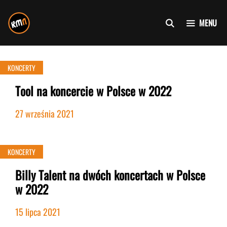
Przejdź
do
MENU
treści
KONCERTY
Tool na koncercie w Polsce w 2022
27 września 2021
KONCERTY
Billy Talent na dwóch koncertach w Polsce
w 2022
15 lipca 2021