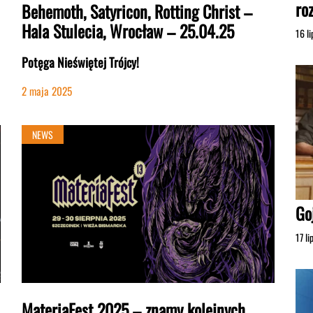
ro
Behemoth, Satyricon, Rotting Christ –
Hala Stulecia, Wrocław – 25.04.25
16 l
Potęga Nieświętej Trójcy!
2 maja 2025
NEWS
Go
17 l
MateriaFest 2025 – znamy kolejnych