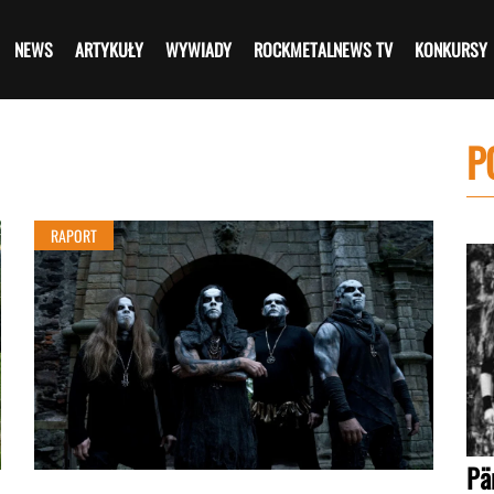
NEWS
ARTYKUŁY
WYWIADY
ROCKMETALNEWS TV
KONKURSY
P
RAPORT
Pä