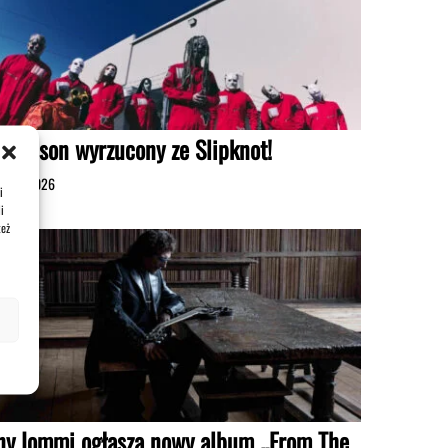
d Wilson wyrzucony ze Slipknot!
erpnia 2026
i
i
też
ny Iommi ogłasza nowy album „From The