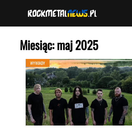
Przejdź
do
treści
Miesiąc:
maj 2025
WYWIADY