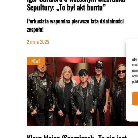
Sepultury: „To był akt buntu”
Perkusista wspomina pierwsze lata działalności
zespołu!
2 maja 2025
Aby 
NEWS
cook
nam 
wyco
poli