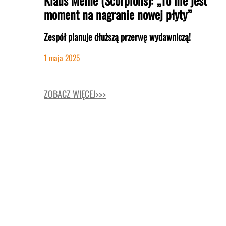
Klaus Meine (Scorpions): „To nie jest
moment na nagranie nowej płyty”
Zespół planuje dłuższą przerwę wydawniczą!
1 maja 2025
ZOBACZ WIĘCEJ>>>