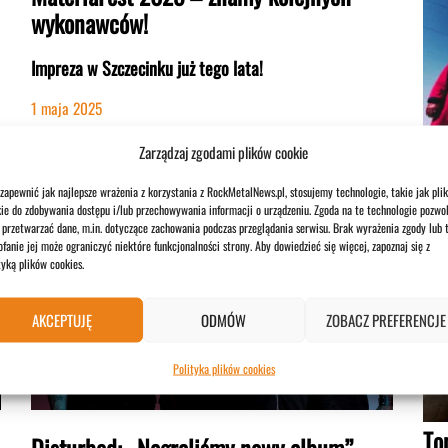
wykonawców!
Impreza w Szczecinku już tego lata!
1 maja 2025
Si
Zarządzaj zgodami plików cookie
1 si
zapewnić jak najlepsze wrażenia z korzystania z RockMetalNews.pl, stosujemy technologie, takie jak plik
NEWS
ie do zdobywania dostępu i/lub przechowywania informacji o urządzeniu. Zgoda na te technologie pozwol
przetwarzać dane, m.in. dotyczące zachowania podczas przeglądania serwisu. Brak wyrażenia zgody lub 
fanie jej może ograniczyć niektóre funkcjonalności strony. Aby dowiedzieć się więcej, zapoznaj się z
tyką plików cookies.
AKCEPTUJĘ
ODMÓW
ZOBACZ PREFERENCJE
Polityka plików cookies
To