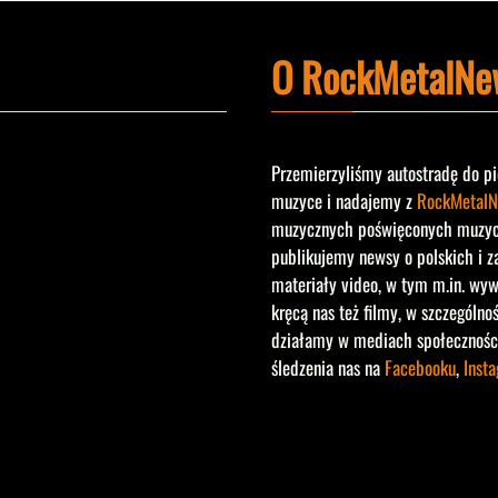
O RockMetalNe
Przemierzyliśmy autostradę do pi
muzyce i nadajemy z
RockMetalN
muzycznych poświęconych muzyce 
publikujemy newsy o polskich i z
materiały video, w tym m.in. wyw
kręcą nas też filmy, w szczególno
działamy w mediach społecznośc
śledzenia nas na
Facebooku
,
Inst