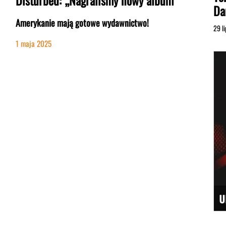
Disturbed: „Nagraliśmy nowy album”
Da
Amerykanie mają gotowe wydawnictwo!
29 l
1 maja 2025