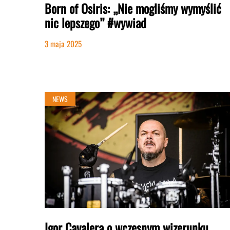
Born of Osiris: „Nie mogliśmy wymyślić
nic lepszego” #wywiad
3 maja 2025
NEWS
Igor Cavalera o wczesnym wizerunku