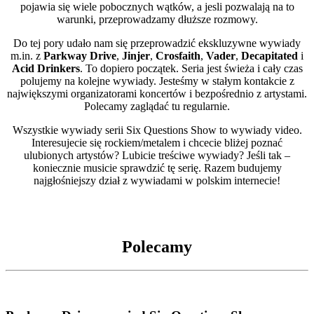
pojawia się wiele pobocznych wątków, a jesli pozwalają na to
warunki, przeprowadzamy dłuższe rozmowy.
Do tej pory udało nam się przeprowadzić ekskluzywne wywiady
m.in. z
Parkway Drive
,
Jinjer
,
Crosfaith
,
Vader
,
Decapitated
i
Acid Drinkers
. To dopiero początek. Seria jest świeża i cały czas
polujemy na kolejne wywiady. Jesteśmy w stałym kontakcie z
największymi organizatorami koncertów i bezpośrednio z artystami.
Polecamy zaglądać tu regularnie.
Wszystkie wywiady serii Six Questions Show to wywiady video.
Interesujecie się rockiem/metalem i chcecie bliżej poznać
ulubionych artystów? Lubicie treściwe wywiady? Jeśli tak –
koniecznie musicie sprawdzić tę serię. Razem budujemy
najgłośniejszy dział z wywiadami w polskim internecie!
Polecamy