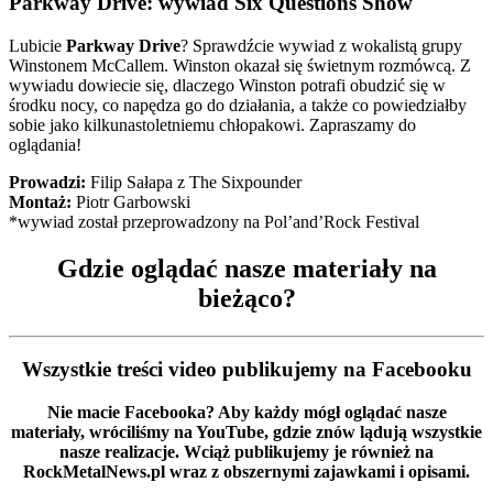
Parkway Drive: wywiad Six Questions Show
Lubicie
Parkway Drive
? Sprawdźcie wywiad z wokalistą grupy
Winstonem McCallem. Winston okazał się świetnym rozmówcą. Z
wywiadu dowiecie się, dlaczego Winston potrafi obudzić się w
środku nocy, co napędza go do działania, a także co powiedziałby
sobie jako kilkunastoletniemu chłopakowi. Zapraszamy do
oglądania!
Prowadzi:
Filip Sałapa z The Sixpounder
Montaż:
Piotr Garbowski
*wywiad został przeprowadzony na Pol’and’Rock Festival
Gdzie oglądać nasze materiały na
bieżąco?
Wszystkie treści video publikujemy na Facebooku
Nie macie Facebooka? Aby każdy mógł oglądać nasze
materiały, wróciliśmy na YouTube, gdzie znów lądują wszystkie
nasze realizacje. Wciąż publikujemy je również na
RockMetalNews.pl wraz z obszernymi zajawkami i opisami.