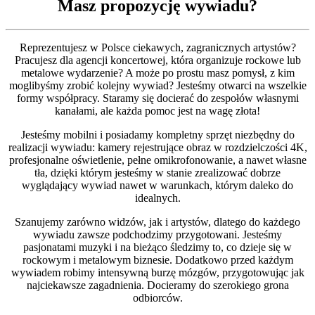
Masz propozycję wywiadu?
Reprezentujesz w Polsce ciekawych, zagranicznych artystów?
Pracujesz dla agencji koncertowej, która organizuje rockowe lub
metalowe wydarzenie? A może po prostu masz pomysł, z kim
moglibyśmy zrobić kolejny wywiad? Jesteśmy otwarci na wszelkie
formy współpracy. Staramy się docierać do zespołów własnymi
kanałami, ale każda pomoc jest na wagę złota!
Jesteśmy mobilni i posiadamy kompletny sprzęt niezbędny do
realizacji wywiadu: kamery rejestrujące obraz w rozdzielczości 4K,
profesjonalne oświetlenie, pełne omikrofonowanie, a nawet własne
tła, dzięki którym jesteśmy w stanie zrealizować dobrze
wyglądający wywiad nawet w warunkach, którym daleko do
idealnych.
Szanujemy zarówno widzów, jak i artystów, dlatego do każdego
wywiadu zawsze podchodzimy przygotowani. Jesteśmy
pasjonatami muzyki i na bieżąco śledzimy to, co dzieje się w
rockowym i metalowym biznesie. Dodatkowo przed każdym
wywiadem robimy intensywną burzę mózgów, przygotowując jak
najciekawsze zagadnienia. Docieramy do szerokiego grona
odbiorców.