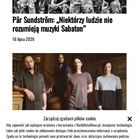
Pär Sundström: „Niektórzy ludzie nie
rozumieją muzyki Sabaton”
16 lipca 2026
Gojira zagra w USA bez swojego
Zarządzaj zgodami plików cookie
perkusisty!
Aby zapewnić jak najlepsze wrażenia z korzystania z RockMetalNews.pl, stosujemy technologie,
takie jak pliki cookie do zdobywania dostępu i/lub przechowywania informacji o urządzeniu.
17 lipca 2026
Zgoda na te technologie pozwoli nam przetwarzać dane, m.in. dotyczące zachowania podczas